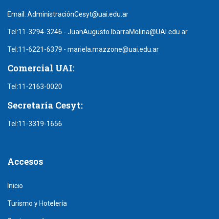
Email:
AdministraciónCesyt@uai.edu.ar
Tel:
11-3294-3246
-
JuanAugusto.IbarraMolina@UAI.edu.ar
Tel:
11-6221-6379
-
mariela.mazzone@uai.edu.ar
Comercial UAI:
Tel:
11-2163-0020
Secretaría Cesyt:
Tel:
11-3319-1656
Accesos
Inicio
Turismo y Hotelería