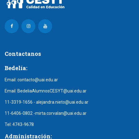
Contactanos
Bedelía:
Email:
contacto@uai.edu.ar
Email:
BedeliaAlumnosCESYT@uai.edu.ar
11-3319-1656
-
alejandra.nieto@uai.edu.ar
11-6406-0802
-
mirta.corvalan@uai.edu.ar
Tel:
4743-9678
Administración: