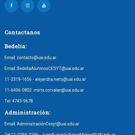
Contactanos
Bedelía:
Email:
contacto@uai.edu.ar
Email:
BedeliaAlumnosCESYT@uai.edu.ar
11-3319-1656
-
alejandra.nieto@uai.edu.ar
11-6406-0802
-
mirta.corvalan@uai.edu.ar
Tel:
4743-9678
Administración:
Email:
AdministraciónCesyt@uai.edu.ar
Tel:
11-3294-3246
-
JuanAugusto.IbarraMolina@UAI.edu.ar