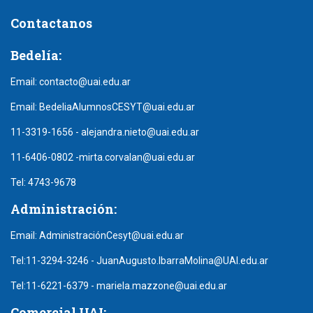
Contactanos
Bedelía:
Email:
contacto@uai.edu.ar
Email:
BedeliaAlumnosCESYT@uai.edu.ar
11-3319-1656
-
alejandra.nieto@uai.edu.ar
11-6406-0802
-
mirta.corvalan@uai.edu.ar
Tel:
4743-9678
Administración:
Email:
AdministraciónCesyt@uai.edu.ar
Tel:
11-3294-3246
-
JuanAugusto.IbarraMolina@UAI.edu.ar
Tel:
11-6221-6379
-
mariela.mazzone@uai.edu.ar
Comercial UAI: