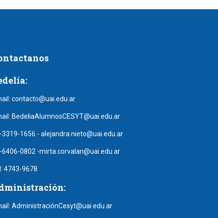
ontactanos
edelía:
ail:
contacto@uai.edu.ar
ail:
BedeliaAlumnosCESYT@uai.edu.ar
-3319-1656
-
alejandra.nieto@uai.edu.ar
-6406-0802
-
mirta.corvalan@uai.edu.ar
l:
4743-9678
dministración:
ail:
AdministraciónCesyt@uai.edu.ar