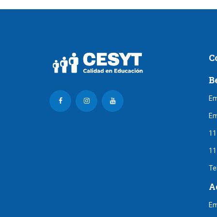
C
B
Em
Em
11
11
Te
A
Em